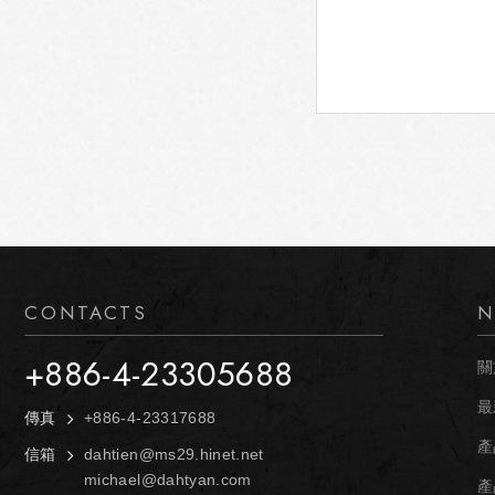
CONTACTS
N
+886-4-23305688
關
最
傳真
+886-4-23317688
產
信箱
dahtien@ms29.hinet.net
michael@dahtyan.com
產