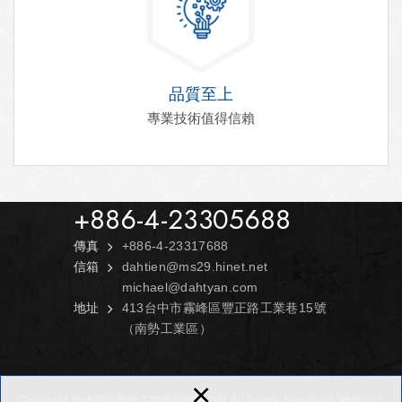
品質至上
專業技術值得信賴
+886-4-23305688
傳真
+886-4-23317688
信箱
dahtien@ms29.hinet.net
michael@dahtyan.com
地址
413台中市霧峰區豐正路工業巷15號
（南勢工業區）
×
Copyright © 大田油壓機工業股份有限公司 All Rights Reserved.
網頁設計